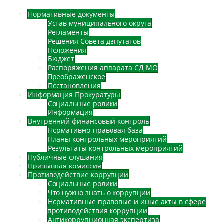
Нормативные документы
Устав муниципального округа
Регламенты
Решения Совета депутатов
Положения
Бюджет
Распоряжения аппарата СД МО
Преображенское
Постановления
Информация Прокуратуры
Социальные ролики
Информация
Внутренний финансовый контроль
Нормативно-правовая база
Планы контрольных мероприятий
Результаты контрольных мероприятий
Публичные слушания
Призывная комиссия
Противодействие коррупции
Социальные ролики
Что нужно знать о коррупции
Нормативные правовые и иные акты в сфере
противодействия коррупции
Антикоррупционная экспертиза