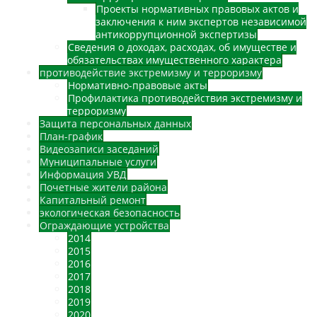
Проекты нормативных правовых актов и
заключения к ним экспертов независимой
антикоррупционной экспертизы
Сведения о доходах, расходах, об имуществе и
обязательствах имущественного характера
противодействие экстремизму и терроризму
Нормативно-правовые акты
Профилактика противодействия экстремизму и
терроризму
Защита персональных данных
План-график
Видеозаписи заседаний
Муниципальные услуги
Информация УВД
Почетные жители района
Капитальный ремонт
экологическая безопасность
Ограждающие устройства
2014
2015
2016
2017
2018
2019
2020