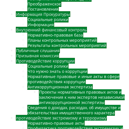
Преображенское
Постановления
Информация Прокуратуры
Социальные ролики
Информация
Внутренний финансовый контроль
Нормативно-правовая база
Планы контрольных мероприятий
Результаты контрольных мероприятий
Публичные слушания
Призывная комиссия
Противодействие коррупции
Социальные ролики
Что нужно знать о коррупции
Нормативные правовые и иные акты в сфере
противодействия коррупции
Антикоррупционная экспертиза
Проекты нормативных правовых актов и
заключения к ним экспертов независимой
антикоррупционной экспертизы
Сведения о доходах, расходах, об имуществе и
обязательствах имущественного характера
противодействие экстремизму и терроризму
Нормативно-правовые акты
Профилактика противодействия экстремизму и