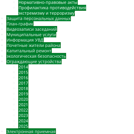
Нормативно-правовые акты
Профилактика противодействия
экстремизму и терроризму
Защита персональных данных
План-график
Видеозаписи заседаний
Муниципальные услуги
Информация УВД
Почетные жители района
Капитальный ремонт
экологическая безопасность
Ограждающие устройства
2014
2015
2016
2017
2018
2019
2020
2021
2022
2023
2024
2025
Электронная приемная