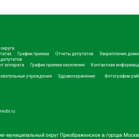
 округа
татах
График приема
Отчеты депутатов
Закрепление домо
 депутатов
нт аппарата
График приема населения
Контактная информац
овательные учреждения
Здравоохранение
Фотографии рай
eobr.ru
ие-муниципальный округ Преображенское в городе Моск