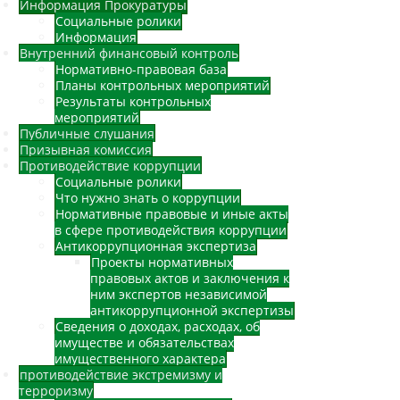
Информация Прокуратуры
Социальные ролики
Информация
Внутренний финансовый контроль
Нормативно-правовая база
Планы контрольных мероприятий
Результаты контрольных
мероприятий
Публичные слушания
Призывная комиссия
Противодействие коррупции
Социальные ролики
Что нужно знать о коррупции
Нормативные правовые и иные акты
в сфере противодействия коррупции
Антикоррупционная экспертиза
Проекты нормативных
правовых актов и заключения к
ним экспертов независимой
антикоррупционной экспертизы
Сведения о доходах, расходах, об
имуществе и обязательствах
имущественного характера
противодействие экстремизму и
терроризму