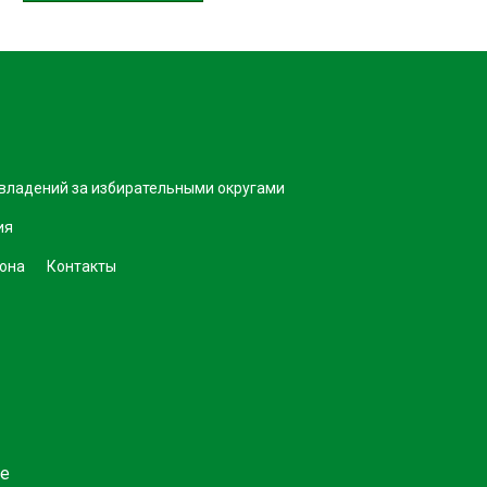
владений за избирательными округами
ия
она
Контакты
ве